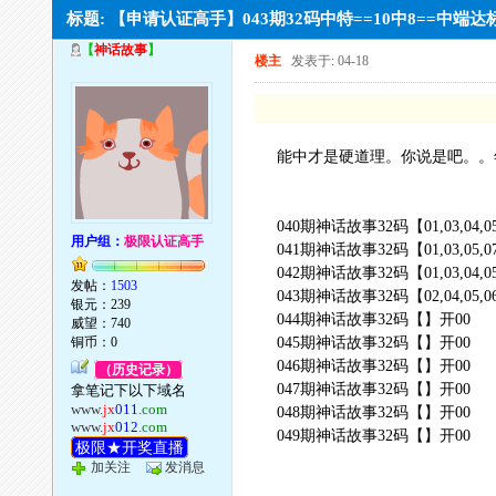
标题: 【申请认证高手】043期32码中特==10中8==中端达标
【
神话故事
】
楼主
发表于: 04-18
能中才是硬道理。你说是吧。。
040期神话故事32码【01,03,04,05,06,08
用户组：
极限认证高手
041期神话故事32码【01,03,05,07,09,10
042期神话故事32码【01,03,04,05,06,07
发帖：
1503
043期神话故事32码【02,04,05,06,09,12
银元：239
044期神话故事32码【】开00
威望：740
铜币：0
045期神话故事32码【】开00
046期神话故事32码【】开00
（历史记录）
047期神话故事32码【】开00
拿笔记下以下域名
www.
jx
011
.com
048期神话故事32码【】开00
www.
jx
012
.com
049期神话故事32码【】开00
极限★开奖直播
加关注
发消息