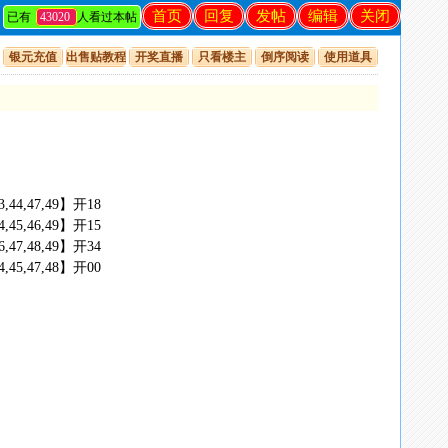
首页
回复
发帖
编辑
关闭
已有
43020
人看过本帖
银元充值
出售贴教程
开奖直播
只看楼主
倒序阅读
使用道具
,43,44,47,49】开18
,44,45,46,49】开15
,46,47,48,49】开34
,44,45,47,48】开00