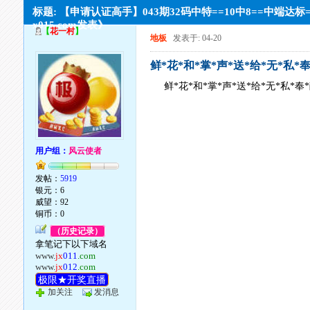
标题: 【申请认证高手】043期32码中特==10中8==中端达标
x015.com发表》
【
花一村
】
地板
发表于: 04-20
鲜*花*和*掌*声*送*给*无*私*奉*
鲜*花*和*掌*声*送*给*无*私*奉*献
用户组：
风云使者
发帖：
5919
银元：6
威望：92
铜币：0
（历史记录）
拿笔记下以下域名
www.
jx
011
.com
www.
jx
012
.com
极限★开奖直播
加关注
发消息