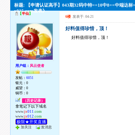
标题: 【申请认证高手】043期32码中特==10中8==中端达标
x015.com发表》
【
半仙
】
6楼
发表于: 04-21
好料值得珍惜，顶！
好料值得珍惜，顶！
用户组：
风云使者
发帖：
6051
银元：0
威望：0
铜币：0
（历史记录）
拿笔记下以下域名
www.
jx
011
.com
www.
jx
012
.com
极限★开奖直播
加关注
发消息