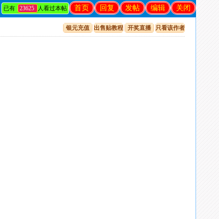
首页
回复
发帖
编辑
关闭
已有
23625
人看过本帖
银元充值
出售贴教程
开奖直播
只看该作者