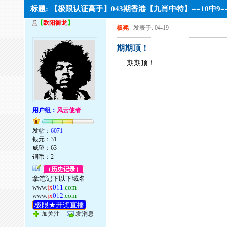
标题: 【极限认证高手】043期香港【九肖中特】==10中9
【
欧阳御龙
】
板凳
发表于: 04-19
期期顶！
期期顶！
用户组：
风云使者
发帖：
6071
银元：31
威望：63
铜币：2
（历史记录）
拿笔记下以下域名
www.
jx
011
.com
www.
jx
012
.com
极限★开奖直播
加关注
发消息