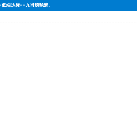
==低端达标==九肖稳稳滴。