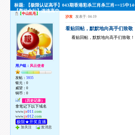
标题: 【极限认证高手】043期香港彩杀三肖杀三肖==15中14
【轰动全坛】连连高中
【
中山乱毛
】
沙发
发表于: 04-19
看贴回帖，默默地向高手们致敬
看贴回帖，默默地向高手们致敬！
用户组：
风云使者
发帖：
5935
银元：0
威望：0
铜币：0
（历史记录）
拿笔记下以下域名
www.
jx
011
.com
www.
jx
012
.com
极限★开奖直播
加关注
发消息