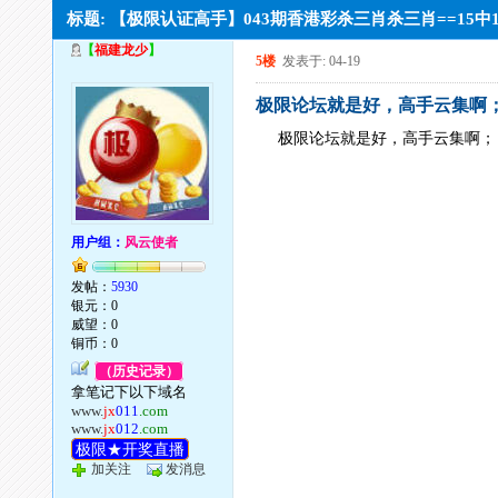
标题: 【极限认证高手】043期香港彩杀三肖杀三肖==15中
【
福建龙少
】
5楼
发表于: 04-19
极限论坛就是好，高手云集啊
极限论坛就是好，高手云集啊；
用户组：
风云使者
发帖：
5930
银元：0
威望：0
铜币：0
（历史记录）
拿笔记下以下域名
www.
jx
011
.com
www.
jx
012
.com
极限★开奖直播
加关注
发消息