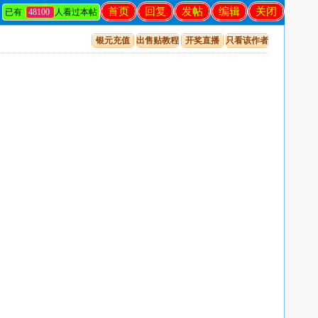
首页
回复
发帖
编辑
关闭
已有
48100
人看过本帖
银元充值
出售贴教程
开奖直播
只看该作者