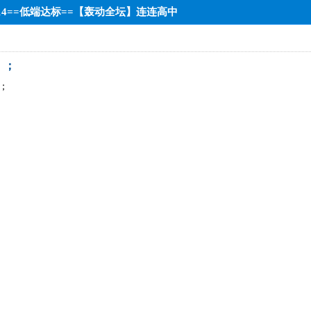
14==低端达标==【轰动全坛】连连高中
；；
；