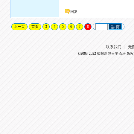
回复
上一页
首页
3
4
5
6
7
8
选 页
联系我们
无
|
©2003-2022
极限新码皇主论坛
版权所有